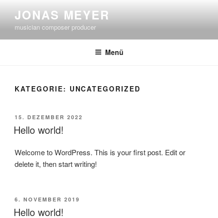
Zum
JONAS MEYER
Inhalt
musician composer producer
springen
Menü
KATEGORIE:
UNCATEGORIZED
VERÖFFENTLICHT
15. DEZEMBER 2022
AM
Hello world!
Welcome to WordPress. This is your first post. Edit or
delete it, then start writing!
VERÖFFENTLICHT
6. NOVEMBER 2019
AM
Hello world!