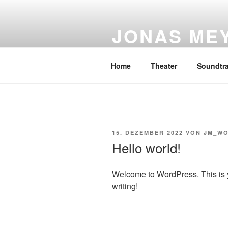
Zum
Inhalt
JONAS ME
springen
musician composer producer
Home
Theater
Soundtr
VERÖFFENTLICHT
15. DEZEMBER 2022
VON
JM_W
AM
Hello world!
Welcome to WordPress. This is your
writing!