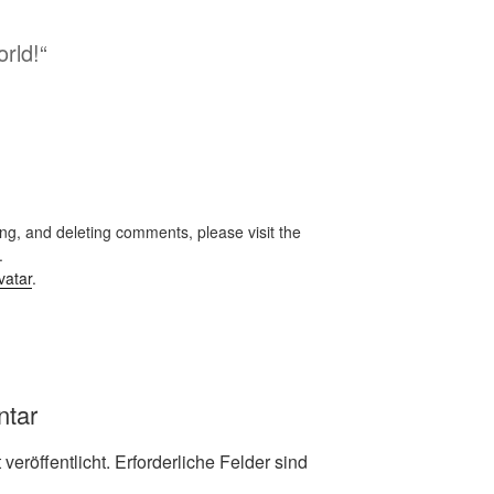
rld!“
ing, and deleting comments, please visit the
.
vatar
.
ntar
veröffentlicht.
Erforderliche Felder sind