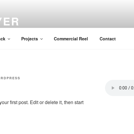
YER
ack
Projects
Commercial Reel
Contact
ORDPRESS
 first post. Edit or delete it, then start